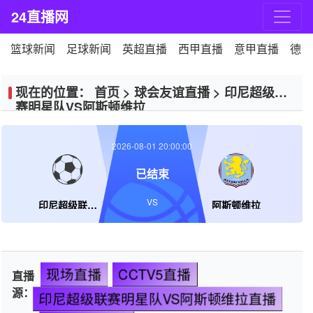
24直播网
篮球新闻
足球新闻
英超直播
西甲直播
意甲直播
德甲
现在的位置：
首页
>
球会友谊直播
>
印尼超级联
赛明星队VS阿斯顿维拉
2026-08-01 20:00:00
已结束
VS
印尼超级联赛明星队
阿斯顿维拉
现场直播
CCTV5直播
直播
源：
印尼超级联赛明星队VS阿斯顿维拉直播