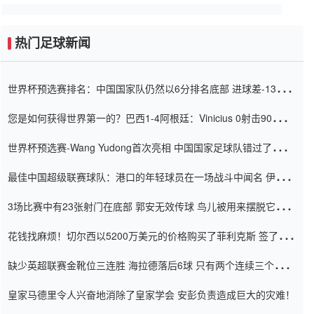
热门足球新闻
世界杯预选赛排名：中国国家队仍然以6分排名底部 进球差-13令人
震惊
您是如何获得世界第一的？巴西1-4阿根廷：Vinicius 0射击90分钟
内
世界杯预选赛-Wang Yudong首次亮相 中国国家足球队错过了世界
杯0-2
最佳中国超级联赛球队：港口的年轻球员在一场战斗中闻名 伊万放
弃了泰桑（Taishan）
3场比赛中有23张射门在底部 郭安无效传球 鸟儿被用来摆脱它
Setien痴迷于三名后卫
花钱找麻烦！切尔西以5200万美元的价格购买了菲利克斯 签了7年
并在半年内租了夏窗口
缺少英超联赛金靴位三连胜 海拉德落后6球 只有两个连续三个连续
三靴
皇家马德里令人兴奋地消除了皇家学会 安彭负责造成巨大的灾难！